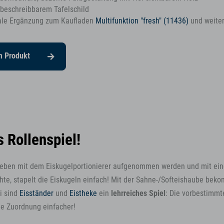
 beschreibbarem Tafelschild
ale Ergänzung zum Kaufladen
Multifunktion "fresh" (11436)
und weiter
m Produkt
s Rollenspiel!
eben mit dem Eiskugelportionierer aufgenommen werden und mit einem
hte, stapelt die Eiskugeln einfach! Mit der Sahne-/Softeishaube bek
i sind
Eisständer
und
Eistheke
ein
lehrreiches Spiel
: Die vorbestimmt
e Zuordnung einfacher!