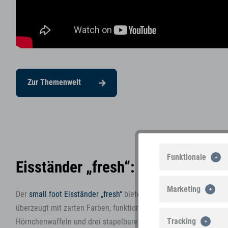
Zur Themenwelt
Funktionale
Eisständer „fresh“: Für die Extra
Marketing
Der
small foot Eisständer „fresh“
bietet Eis-und Spielgenuss hoc
überzeugt mit zarten Farben, funktionalen Highlights und umfang
Tracking
Hörnchenwaffeln und drei stapelbare Eiskugeln verteilen sich gut