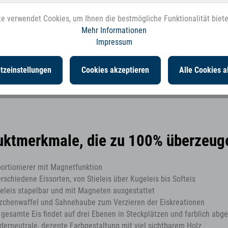
a-Sahnehaube/Softeis und die einsteckbare Herzchenwaffel! Der
e verwendet Cookies, um Ihnen die bestmögliche Funktionalität biet
rfekt! Inkl. Tafelschild zum Beschriften.
Mehr Informationen
Impressum
tzeinstellungen
Cookies akzeptieren
Alle Cookies a
uktmerkmale, die zu 100% überzeug
portionierer mit Magnetfunktion
erschiedene Eissorten, von Stieleis über Kugeleis bis Softeis
eleis stapelbar und mit Magneten ausgestattet
zchenwaffel und Sahnehaube zum Verzieren der Eiskreationen
 gesamte Eis findet auf drei Ebenen in Steckplätzen und farblich abg
derneutrale, dezente Farbgestaltung mit viel sichtbarem Holz