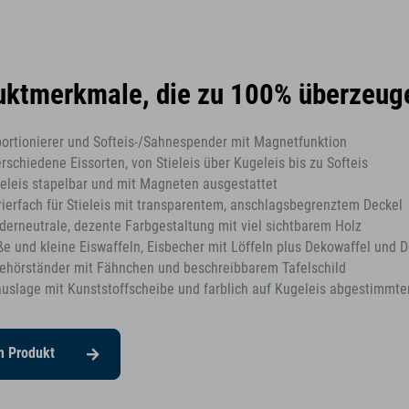
uktmerkmale, die zu 100% überzeug
portionierer und Softeis-/Sahnespender mit Magnetfunktion
erschiedene Eissorten, von Stieleis über Kugeleis bis zu Softeis
eleis stapelbar und mit Magneten ausgestattet
rierfach für Stieleis mit transparentem, anschlagsbegrenztem Deckel
derneutrale, dezente Farbgestaltung mit viel sichtbarem Holz
ße und kleine Eiswaffeln, Eisbecher mit Löffeln plus Dekowaffel und
ehörständer mit Fähnchen und beschreibbarem Tafelschild
auslage mit Kunststoffscheibe und farblich auf Kugeleis abgestimmte
m Produkt