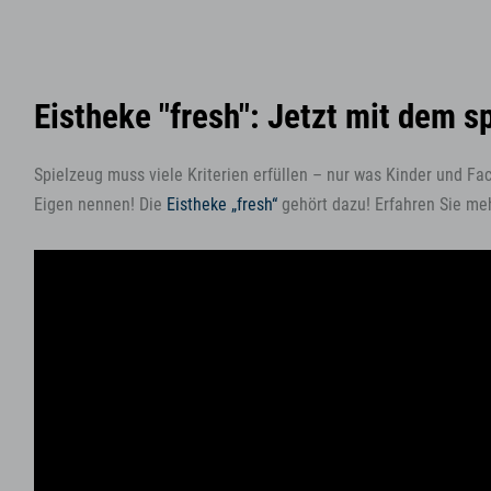
Eistheke "fresh": Jetzt mit dem s
Spielzeug muss viele Kriterien erfüllen – nur was Kinder und F
Eigen nennen! Die
Eistheke „fresh“
gehört dazu! Erfahren Sie me