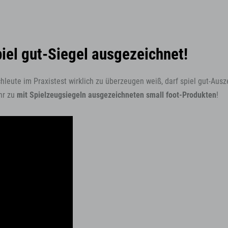
piel gut-Siegel ausgezeichnet!
achleute im Praxistest wirklich zu überzeugen weiß, darf spiel gut-
hr zu
mit Spielzeugsiegeln ausgezeichneten small foot-Produkten
!