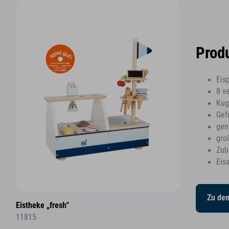
Prod
Eis
8 v
Kug
Gef
gen
gro
Zub
Eis
Zu de
Eistheke „fresh“
11815