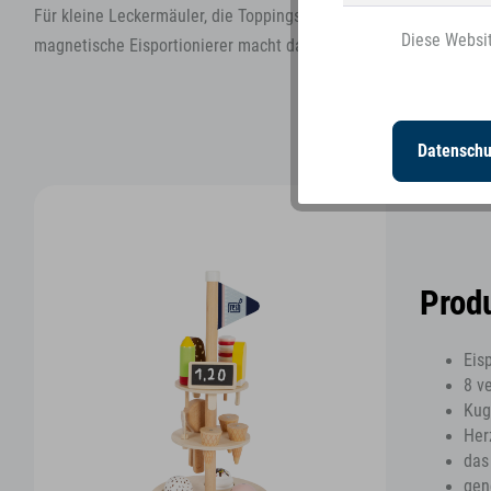
Für kleine Leckermäuler, die Toppings lieben, gibt es eine Extr
Diese Websit
magnetische Eisportionierer macht das realistische Rollenspiel pe
Personalisierung
Datenschu
Prod
Eis
8 v
Kug
Her
das
gen