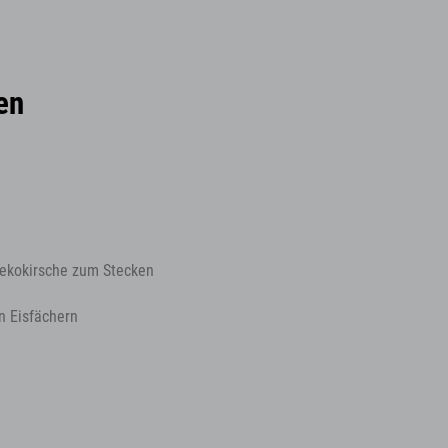
en
 Dekokirsche zum Stecken
n Eisfächern