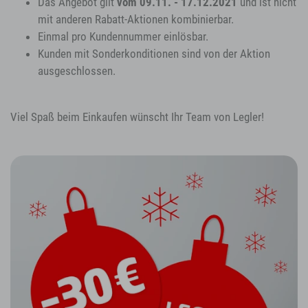
Das Angebot gilt
vom 09.11. - 17.12.2021
und ist nicht
mit anderen Rabatt-Aktionen kombinierbar.
Einmal pro Kundennummer einlösbar.
Kunden mit Sonderkonditionen sind von der Aktion
ausgeschlossen.
Viel Spaß beim Einkaufen wünscht Ihr Team von Legler!