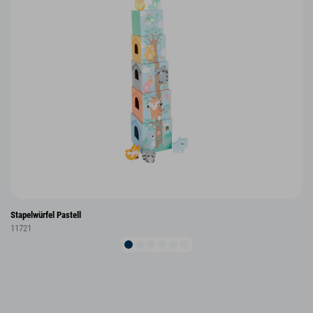
Stapelwürfel Pastell
11721