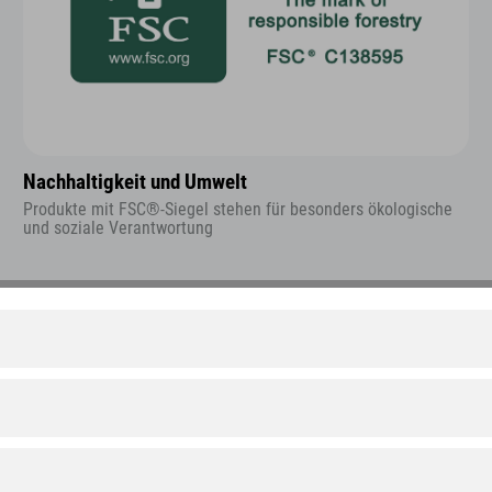
Nachhaltigkeit und Umwelt
Produkte mit FSC®-Siegel stehen für besonders ökologische
und soziale Verantwortung
Fragen?
Jetzt Kontakt aufnehmen