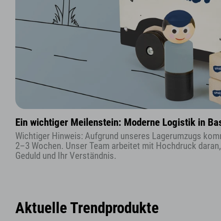
Ein wichtiger Meilenstein: Moderne Logistik in 
Wichtiger Hinweis: Aufgrund unseres Lagerumzugs kommt e
2–3 Wochen. Unser Team arbeitet mit Hochdruck daran, a
Geduld und Ihr Verständnis.
Aktuelle Trendprodukte