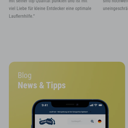
mit seiner top Qualität punkten und ist mit
sind hochwert
viel Liebe für kleine Entdecker eine optimale
uneingeschrä
Lauflernhilfe.“
Blog
News & Tipps