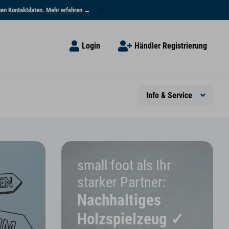
euen Kontaktdaten.
Mehr erfahren →
Login
Händler Registrierung
Info & Service
small foot als Ihr
starker Partner:
Nachhaltiges
Holzspielzeug ✓