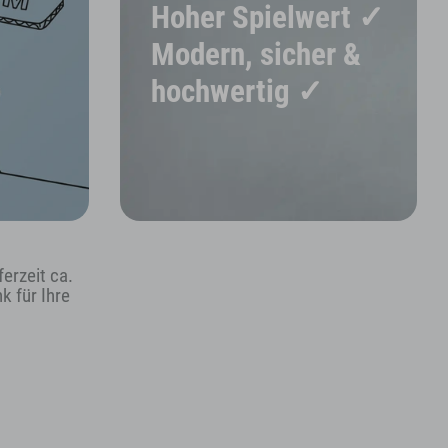
Hoher Spielwert ✓
Modern, sicher &
hochwertig ✓
Nominiert für den Deutschen Spielzeugpre
erzeit ca.
Die Tierarzt-Tasche mit Hase begeistert Kinderh
k für Ihre