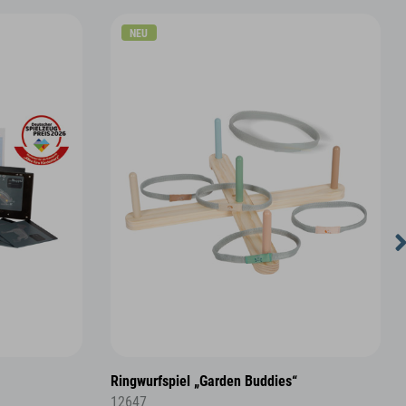
NEU
Ringwurfspiel „Garden Buddies“
12647