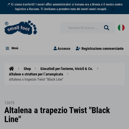
📍 Ci siamo trasferiti! I nostri uffici amministrativi si trovano ora a Brema e il nostro centro
logistico a Bassum. Ti invitiamo a prendere nota dei nostri nuovi recapiti.
Accesso
Registrazione commerciante
Menù
Shop
Giocattoli per l’esterno, tricicli & Co.
Altalene e strutture per l´arrampicata
Altalena a trapezio Twist "Black Line"
12675
Altalena a trapezio Twist "Black
Line"