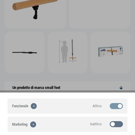
Un prodotto di marca small foot
In evidenza
Attivo
Funzionale
Caratteristiche del prodotto
Inattivo
Marketing