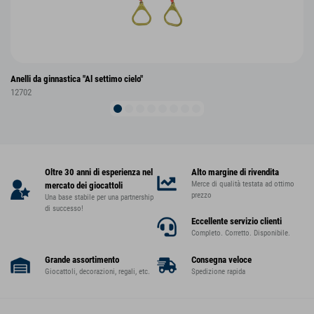
Anelli da ginnastica "Al settimo cielo"
12702
Oltre 30 anni di esperienza nel
Alto margine di rivendita
Merce di qualità testata ad ottimo
mercato dei giocattoli
prezzo
Una base stabile per una partnership
di successo!
Eccellente servizio clienti
Completo. Corretto. Disponibile.
Grande assortimento
Consegna veloce
Giocattoli, decorazioni, regali, etc.
Spedizione rapida